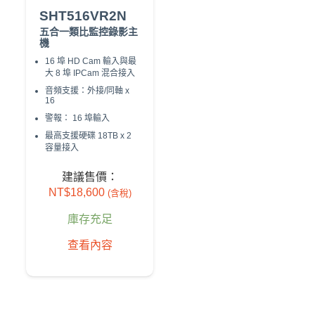
SHT516VR2N
五合一類比監控錄影主
機
16 埠 HD Cam 輸入與最
大 8 埠 IPCam 混合接⼊
⾳頻⽀援
：外接/同軸 x
16
警報： 16 埠輸⼊
最高支援硬碟 18TB x 2
容量接入
建議售價：
NT$
18,600
(含稅)
庫存充足
查看內容