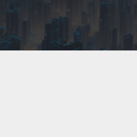
神盾是做什麼的?
神盾應用
Shield
以新北汐止的「
汐科生產研發中
心
」為核心，提供全方位的數位與實體防護。我們
專注於四大領域：安控 (包含
專業監視器設備
、
監
視主機
、
門禁系統
與先進的
監視器 AI 分析
)、網控